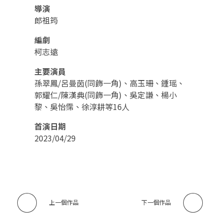
導演
郎祖筠
編劇
柯志遠
主要演員
孫翠鳳/呂曼茵(同飾一角)、高玉珊、鍾瑶、
郭耀仁/陳漢典(同飾一角)、吳定謙、楊小
黎、吳怡霈、徐淳耕等16人
首演日期
2023/04/29
上一個作品
下一個作品