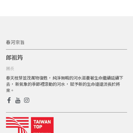
春河宗旨
郎祖筠
團長
春天枝芽並茂萬物復甦， 純淨無暇的河水滋養著生命繼續延續下
去， 新氣象的季節裡滾動的河水， 賦予新的生命遠遠流長於將
來。