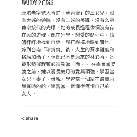
劇情介紹
鹿港老字號大香鋪「蓮香齋」的三女兒，沒
有大姊的頭腦，沒有二姊的美貌，沒有么弟
傳宗接代的光環，她的成長過程像個沒有存
在感的遊魂。她在升學、戀愛的歷程中，磕
磕絆絆地找到自信，誤打誤撞地踩到實地，
嫁到台南「珍賀齋」後，人生的賽事難度和
格局加碼了，但她已不是原來的林彩香，她
被形勢催趕著必須獨當一面…… 在學會當婆
婆之前，她以漫長歲月的愛與頑強，學習當
女兒、妻子、母親，學習當一個家在最風雨
飄搖時的舵，學習當一個懂得疼惜自己的，
女人。
Share