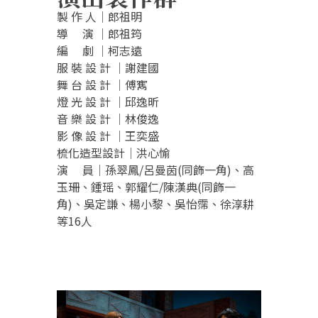
製 作 人│郎祖明
導 演 │郎祖筠
編 劇 │柯志遠
服 裝 設 計 │謝建國
舞 台 設 計 │傅寯
燈 光 設 計 │邱逸昕
音 樂 設 計 │林俊逸
影 像 設 計 │王奕盛
梳化造型設計│洪心愉
演 員│孫翠鳳/呂曼茵(同飾一角)、高
玉珊、鍾瑶、郭耀仁/陳漢典(同飾一
角)、吳定謙、楊小黎、吳怡霈、徐淳耕
等16人